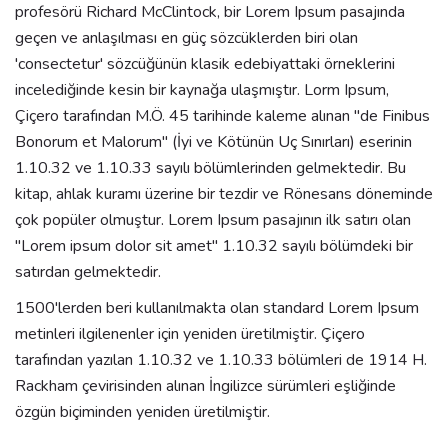
profesörü Richard McClintock, bir Lorem Ipsum pasajında
geçen ve anlaşılması en güç sözcüklerden biri olan
'consectetur' sözcüğünün klasik edebiyattaki örneklerini
incelediğinde kesin bir kaynağa ulaşmıştır. Lorm Ipsum,
Çiçero tarafından M.Ö. 45 tarihinde kaleme alınan "de Finibus
Bonorum et Malorum" (İyi ve Kötünün Uç Sınırları) eserinin
1.10.32 ve 1.10.33 sayılı bölümlerinden gelmektedir. Bu
kitap, ahlak kuramı üzerine bir tezdir ve Rönesans döneminde
çok popüler olmuştur. Lorem Ipsum pasajının ilk satırı olan
"Lorem ipsum dolor sit amet" 1.10.32 sayılı bölümdeki bir
satırdan gelmektedir.
1500'lerden beri kullanılmakta olan standard Lorem Ipsum
metinleri ilgilenenler için yeniden üretilmiştir. Çiçero
tarafından yazılan 1.10.32 ve 1.10.33 bölümleri de 1914 H.
Rackham çevirisinden alınan İngilizce sürümleri eşliğinde
özgün biçiminden yeniden üretilmiştir.