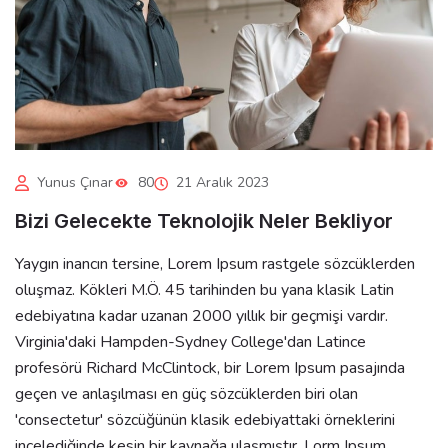
Yunus Çınar
80
21 Aralık 2023
Bizi Gelecekte Teknolojik Neler Bekliyor
Yaygın inancın tersine, Lorem Ipsum rastgele sözcüklerden
oluşmaz. Kökleri M.Ö. 45 tarihinden bu yana klasik Latin
edebiyatına kadar uzanan 2000 yıllık bir geçmişi vardır.
Virginia'daki Hampden-Sydney College'dan Latince
profesörü Richard McClintock, bir Lorem Ipsum pasajında
geçen ve anlaşılması en güç sözcüklerden biri olan
'consectetur' sözcüğünün klasik edebiyattaki örneklerini
incelediğinde kesin bir kaynağa ulaşmıştır. Lorm Ipsum,