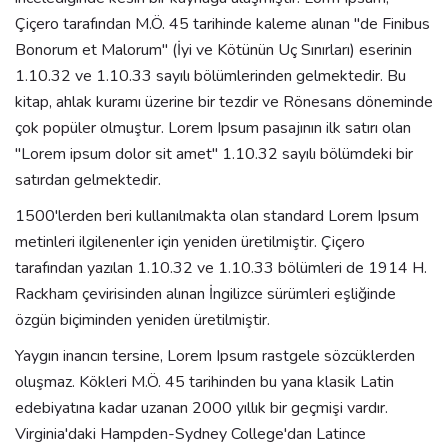
Çiçero tarafından M.Ö. 45 tarihinde kaleme alınan "de Finibus
Bonorum et Malorum" (İyi ve Kötünün Uç Sınırları) eserinin
1.10.32 ve 1.10.33 sayılı bölümlerinden gelmektedir. Bu
kitap, ahlak kuramı üzerine bir tezdir ve Rönesans döneminde
çok popüler olmuştur. Lorem Ipsum pasajının ilk satırı olan
"Lorem ipsum dolor sit amet" 1.10.32 sayılı bölümdeki bir
satırdan gelmektedir.
1500'lerden beri kullanılmakta olan standard Lorem Ipsum
metinleri ilgilenenler için yeniden üretilmiştir. Çiçero
tarafından yazılan 1.10.32 ve 1.10.33 bölümleri de 1914 H.
Rackham çevirisinden alınan İngilizce sürümleri eşliğinde
özgün biçiminden yeniden üretilmiştir.
Yaygın inancın tersine, Lorem Ipsum rastgele sözcüklerden
oluşmaz. Kökleri M.Ö. 45 tarihinden bu yana klasik Latin
edebiyatına kadar uzanan 2000 yıllık bir geçmişi vardır.
Virginia'daki Hampden-Sydney College'dan Latince