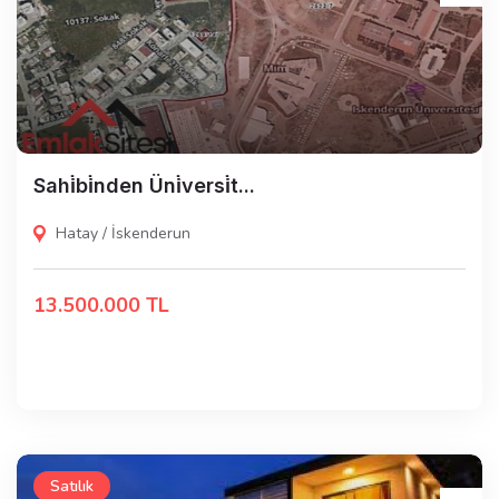
Sahi̇bi̇nden Üni̇versi̇t...
Hatay / İskenderun
13.500.000 TL
Satılık