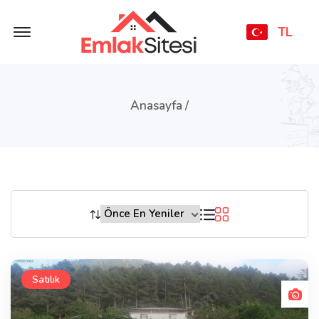
Offcanvas Menu Open
TL
Anasayfa /
Satılık