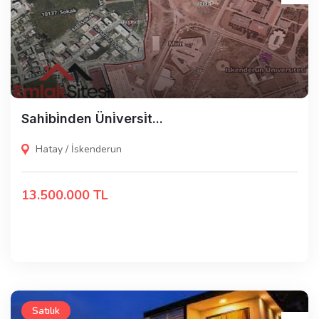
Sahi̇bi̇nden Üni̇versi̇t...
Hatay / İskenderun
13.500.000 TL
Satılık