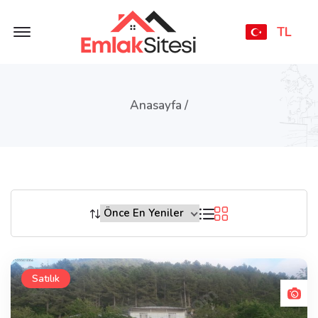
Offcanvas Menu Open
TL
Anasayfa /
Satılık