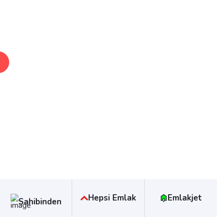
1
Hepsi Emlak
Emlakjet
Sahibinden