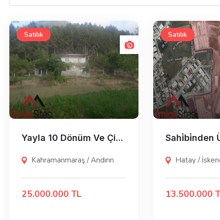
Satılık
Satılık
Yayla 10 Dönüm Ve Çi...
Sahi̇bi̇nden Ün
Kahramanmaraş / Andırın
Hatay / İske
25.000.000 TL
13.500.000 