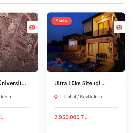
Satılık
i̇versi̇t...
Ultra Lüks Si̇te İçi̇ ...
nderun
İstanbul / Beylikdüzü
TL
2.950.000 TL