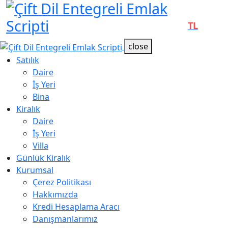
Offcanvas Menu Open
TL
close
Satılık
Daire
İş Yeri
Bina
Kiralık
Daire
İş Yeri
Villa
Günlük Kiralık
Kurumsal
Çerez Politikası
Hakkımızda
Kredi Hesaplama Aracı
Danışmanlarımız